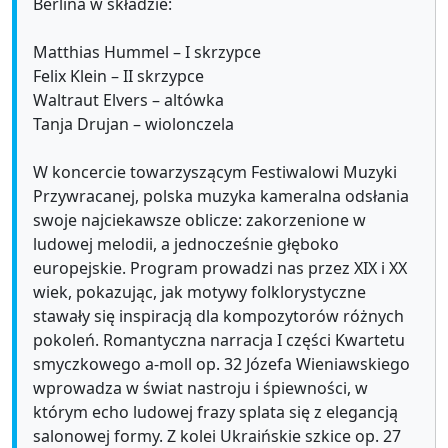
Berlina w składzie:
Matthias Hummel – I skrzypce
Felix Klein – II skrzypce
Waltraut Elvers – altówka
Tanja Drujan – wiolonczela
W koncercie towarzyszącym Festiwalowi Muzyki
Przywracanej, polska muzyka kameralna odsłania
swoje najciekawsze oblicze: zakorzenione w
ludowej melodii, a jednocześnie głęboko
europejskie. Program prowadzi nas przez XIX i XX
wiek, pokazując, jak motywy folklorystyczne
stawały się inspiracją dla kompozytorów różnych
pokoleń. Romantyczna narracja I części Kwartetu
smyczkowego a-moll op. 32 Józefa Wieniawskiego
wprowadza w świat nastroju i śpiewności, w
którym echo ludowej frazy splata się z elegancją
salonowej formy. Z kolei Ukraińskie szkice op. 27