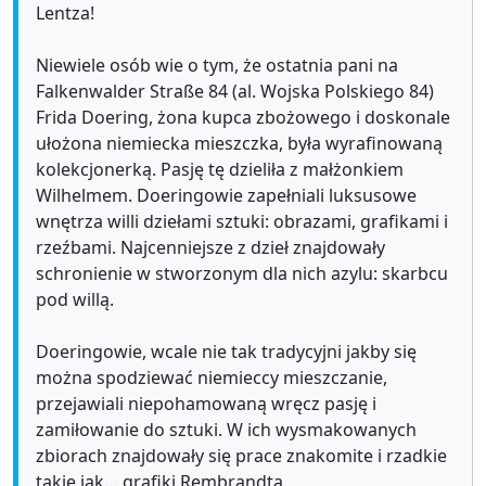
Lentza!
Niewiele osób wie o tym, że ostatnia pani na
Falkenwalder Straße 84 (al. Wojska Polskiego 84)
Frida Doering, żona kupca zbożowego i doskonale
ułożona niemiecka mieszczka, była wyrafinowaną
kolekcjonerką. Pasję tę dzieliła z małżonkiem
Wilhelmem. Doeringowie zapełniali luksusowe
wnętrza willi dziełami sztuki: obrazami, grafikami i
rzeźbami. Najcenniejsze z dzieł znajdowały
schronienie w stworzonym dla nich azylu: skarbcu
pod willą.
Doeringowie, wcale nie tak tradycyjni jakby się
można spodziewać niemieccy mieszczanie,
przejawiali niepohamowaną wręcz pasję i
zamiłowanie do sztuki. W ich wysmakowanych
zbiorach znajdowały się prace znakomite i rzadkie
takie jak… grafiki Rembrandta.