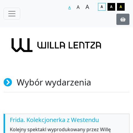
A
A
A
A
A
A
Wybór wydarzenia
Frida. Kolekcjonerka z Westendu
Kolejny spektakl wyprodukowany przez Willę