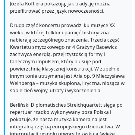
Józefa Kofflera pokazują, jak tradycję można
przefiltrować przez język nowoczesności.
Druga część koncertu prowadzi ku muzyce XX
wieku, w której folklor i pamięć historyczna
nabierają szczególnego znaczenia. Trzecia część
Kwartetu smyczkowego nr 4 Grażyny Bacewicz
zachwyca energią, przejrzystością formy i
tanecznym impulsem, który pulsuje pod
powierzchnią klasycznej konstrukcji. W zupełnie
innym tonie utrzymana jest Aria op. 9 Mieczysława
Weinberga – muzyka skupiona, liryczna, niosąca w
sobie cień wojny, utraty i wykorzenienia.
Berliński Diplomatisches Streichquartett sięga po
repertuar rzadko wykonywany poza Polską i
pokazuje, że nasza muzyka kameralna jest
integralną częścią europejskiego dziedzictwa. W
interpretacji zespołu utwory te zyskują świeże