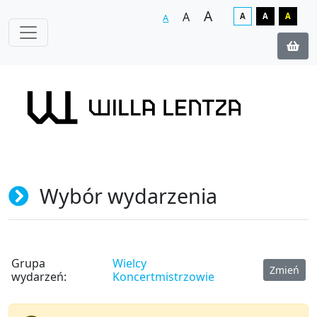
A
A
A
A
A
A
Wybór wydarzenia
Grupa
Wielcy
Zmień
wydarzeń:
Koncertmistrzowie