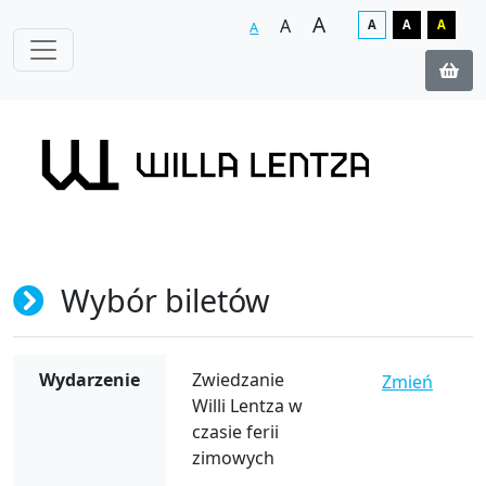
A
A
A
A
A
A
Wybór biletów
Wydarzenie
Zwiedzanie
Zmień
Willi Lentza w
czasie ferii
zimowych