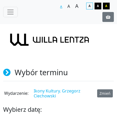
A
A
A
A
A
A
Wybór terminu
Ikony Kultury. Grzegorz
Wydarzenie:
Zmień
Ciechowski
Wybierz datę: